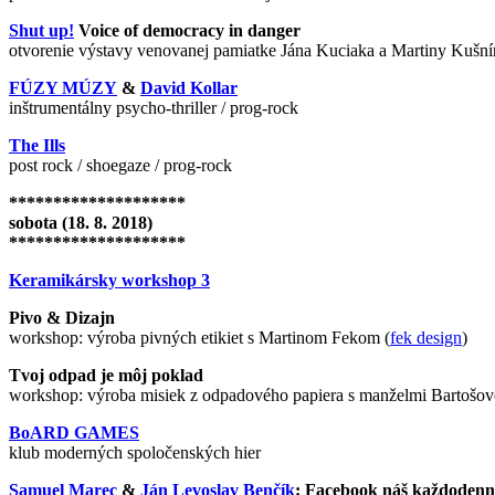
Shut up!
Voice of democracy in danger
otvorenie výstavy venovanej pamiatke Jána Kuciaka a Martiny Kušní
FÚZY MÚZY
&
David Kollar
inštrumentálny psycho-thriller / prog-rock
The Ills
post rock / shoegaze / prog-rock
********************
sobota (18. 8. 2018)
********************
Keramikársky workshop 3
Pivo & Dizajn
workshop: výroba pivných etikiet s Martinom Fekom (
fek design
)
Tvoj odpad je môj poklad
workshop: výroba misiek z odpadového papiera s manželmi Bartošov
BoARD GAMES
klub moderných spoločenských hier
Samuel Marec
&
Ján Levoslav Benčík
: Facebook náš každoden