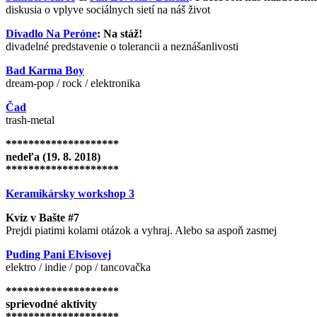
diskusia o vplyve sociálnych sietí na náš život
Divadlo Na Peróne
: Na stáž!
divadelné predstavenie o tolerancii a neznášanlivosti
Bad Karma Boy
dream-pop / rock / elektronika
Čad
trash-metal
********************
nedeľa (19. 8. 2018)
********************
Keramikársky workshop 3
Kvíz v Bašte #7
Prejdi piatimi kolami otázok a vyhraj. Alebo sa aspoň zasmej
Puding Pani Elvisovej
elektro / indie / pop / tancovačka
********************
sprievodné aktivity
********************