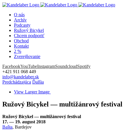
O nás
Archív
Podcasty
Ružový Bicykel
Chcem podporiť
Obchod
Kontakt
2 %
Zverejňovanie
Facebook
YouTube
Instagram
Soundcloud
Spotify
+421 911 068 449
info@kandelaber.sk
Predchádzajúca
Ďalšia
View Larger Image
Ružový Bicykel — multižánrový festival
Ružový Bicykel — multižánrový festival
17. — 19. august 2018
Bašta
, Bardejov