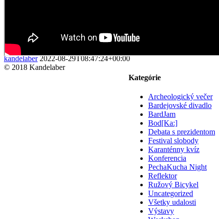
kandelaber
2022-08-29T08:47:24+00:00
© 2018 Kandelaber
Kategórie
Archeologický večer
Bardejovské divadlo
BardJam
Bod[Ka:]
Debata s prezidentom
Festival slobody
Karanténny kvíz
Konferencia
PechaKucha Night
Reflektor
Ružový Bicykel
Uncategorized
Všetky udalosti
Výstavy