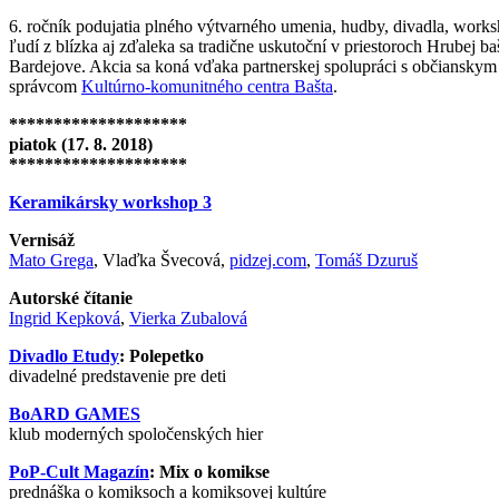
6. ročník podujatia plného výtvarného umenia, hudby, divadla, wor
ľudí z blízka aj zďaleka sa tradične uskutoční v priestoroch Hrubej baš
Bardejove. Akcia sa koná vďaka partnerskej spolupráci s občianskym
správcom
Kultúrno-komunitného centra Bašta
.
********************
piatok (17. 8. 2018)
********************
Keramikársky workshop 3
Vernisáž
Mato Grega
, Vlaďka Švecová,
pidzej.com
,
Tomáš Dzuruš
Autorské čítanie
Ingrid Kepková
,
Vierka Zubalová
Divadlo Etudy
: Polepetko
divadelné predstavenie pre deti
BoARD GAMES
klub moderných spoločenských hier
PoP-Cult Magazín
: Mix o komikse
prednáška o komiksoch a komiksovej kultúre