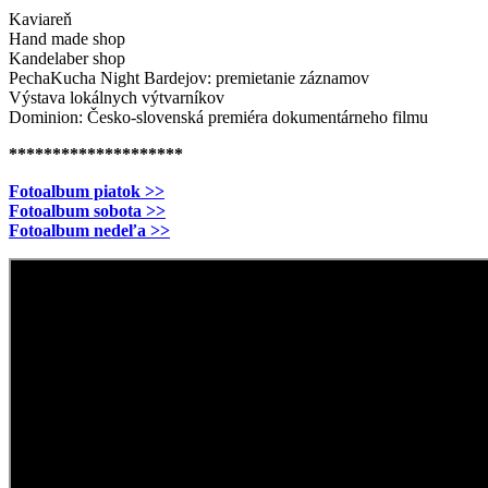
Kaviareň
Hand made shop
Kandelaber shop
PechaKucha Night Bardejov: premietanie záznamov
Výstava lokálnych výtvarníkov
Dominion: Česko-slovenská premiéra dokumentárneho filmu
********************
Fotoalbum piatok >>
Fotoalbum sobota >>
Fotoalbum nedeľa >>